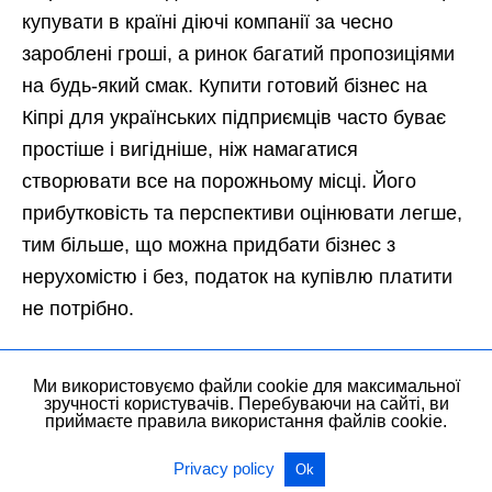
купувати в країні діючі компанії за чесно
зароблені гроші, а ринок багатий пропозиціями
на будь-який смак. Купити готовий бізнес на
Кіпрі для українських підприємців часто буває
простіше і вигідніше, ніж намагатися
створювати все на порожньому місці. Його
прибутковість та перспективи оцінювати легше,
тим більше, що можна придбати бізнес з
нерухомістю і без, податок на купівлю платити
не потрібно.
➡️ Читайте також:
Податки на Кіпрі фізичних
Ми використовуємо файли cookie для максимальної
зручності користувачів. Перебуваючи на сайті, ви
і юридичних осіб
приймаєте правила використання файлів cookie.
Процедура покупки проста:
Privacy policy
Ok