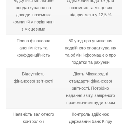
Відсутність/пільгове
Однаковий податок для
оподаткування на
іноземних та місцевих
доходи іноземних
підприємств у 12,5 %
компаній у порівнянні
з місцевими
Повна фінансова
50 угод про уникнення
анонімність та
подвійного оподаткування
конфіденційність
та обмін інформацією про
податки та рахунки
Відсутність
Діють Міжнародні
фінансової звітності
стандарти фінансової
звітності. Потрібно
надання звіту, завіреного
правомочним аудитором
Наявність валютного
Контроль здійснює
контролю і
Державний банк Кіпру