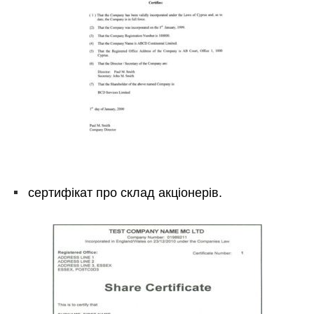
сертифікат про склад акціонерів.