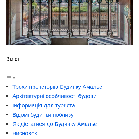
Зміст
Трохи про історію Будинку Амальє
Архітектурні особливості будови
Інформація для туриста
Відомі будинки поблизу
Як дістатися до Будинку Амальє
Висновок