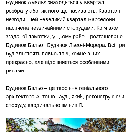
Будинок Амальє знаходиться у Кварталі
розбрату або, як його ще називають, Кварталі
незгоди. Цей невеликий квартал Барселони
насичена незвичайними спорудами. Крім вже
згаданої пам’ятки, у цьому районі розташовано
Будинок Бальо і Будинок Льео-і-Морера. Всі три
будівлі стоять пліч-о-пліч, кожне з них
прекрасно, але відрізняється особливими
рисами.
Будинок Бальо – це творіння геніального
архітектора Антоніо Гауді, який, реконструюючи
споруду, кардинально змінив її.