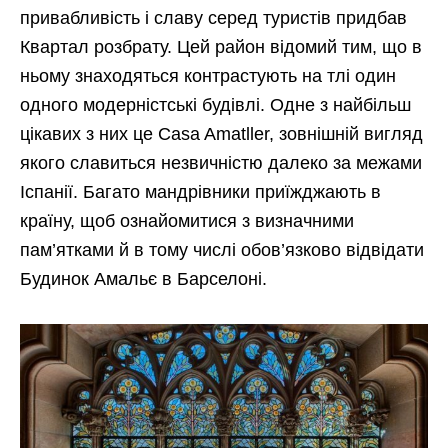
привабливість і славу серед туристів придбав
Квартал розбрату. Цей район відомий тим, що в
ньому знаходяться контрастують на тлі один
одного модерністські будівлі. Одне з найбільш
цікавих з них це Casa Amatller, зовнішній вигляд
якого славиться незвичністю далеко за межами
Іспанії. Багато мандрівники приїжджають в
країну, щоб ознайомитися з визначними
пам’ятками й в тому числі обов’язково відвідати
Будинок Амальє в Барселоні.