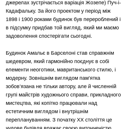
джерелах зустрічається варіація Жозепе) Пуч-і-
Кадафальку. За його проектом у період між
1898 і 1900 роками будинок був перероблений і
в підсумку придбав той вигляд, який ми маємо
задоволення спостерігати сьогодні.
Будинок Амальє в Барселоні став справжнім
шедевром, який гармонійно поєднує в собі
елементи неоготики, мавританського стилю, і
модерну. Зовнішнім виглядом пам’ятка
зобов’язана не тільки автору, але й численній
групі майстрів художнього справи, прикладного
мистецтва, які копітко працювали над
естетичним виглядом і внутрішнім
переплануванням. З початку XX століття це
чудове будівля вражає своєю витонченістю