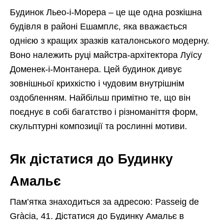
Будинок Льео-і-Морера – це ще одна розкішна
будівля в районі Ешамплє, яка вважається
однією з кращих зразків каталонського модерну.
Воно належить руці майстра-архітектора Луїсу
Доменек-і-Монтанера. Цей будинок дивує
зовнішньої крихкістю і чудовим внутрішнім
оздобленням. Найбільш примітно те, що він
поєднує в собі багатство і різноманіття форм,
скульптурні композиції та рослинні мотиви.
Як дістатися до Будинку
Амальє
Пам’ятка знаходиться за адресою: Passeig de
Gràcia, 41. Дістатися до Будинку Амальє в