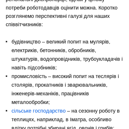
потреби роботодавців оцінити можна. Коротко
розглянемо перспективні галузі для наших
співвітчизників:
будівництво – великий попит на мулярів,
електриків, бетонників, обробників,
штукатурів, водопровідників, трубоукладачів і
навіть підсобників;
промисловість – високий попит на теслярів і
столярів, прокатників і зварювальників,
інженерів-механіків, працівників
металообробки;
сільське господарство
– на сезонну роботу в
теплицях, наприклад, в Іматра, особливо
влітку потрібні збирачі ягід, овочів і грибів;