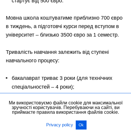
стартує від 500 євро.
Мовна школа коштуватиме приблизно 700 євро
в тиждень, а підготовчі курси перед вступом в
університет – близько 3500 євро за 1 семестр.
Тривалість навчання залежить від ступені
навчального процесу:
бакалаврат триває 3 роки (для технічних
спеціальностей – 4 роки);
магістратура – 1-2 роки;
Ми використовуємо файли cookie для максимальної
докторантура – 3-5 років.
зручності користувачів. Перебуваючи на сайті, ви
приймаєте правила використання файлів cookie.
Останній рік магістратури зазвичай присвячений
Privacy policy
Ok
стажуванні, а докторантура ділиться на 2 етапи: