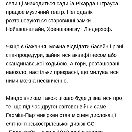
селищі знаходиться садиба Ріхарда Штрауса,
працює музичний театр. Неподалік
розташовуються старовинні замки
Нойшванштайн, Хоеншвангау і Ліндерхоф.
Якщо є бажання, можна відвідати басейн і різні
спа-процедури, зайнятися аквафітнесом або
скандинавської ходьбою. А гори, розташовані
навколо, настільки прекрасні, що милуватися
ними можна нескінченно.
Мандрівникам також цікаво буде дізнатися про
те, що під час Другої світової війни саме
Гарміш-Партенкірхен став місцем дислокації
елітної гірськострілецької дивізії СС