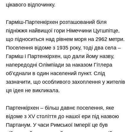
цікавого відпочинку.
Гарміш-Партенкірхен розташований біля
підніжжя найвищої гори Німеччини Цугшпітце,
що підноситься над рівнем моря на 2962 метри.
Поселення відоме з 1935 року, тоді два села –
Гарміш і Партенкірхен, що дали йому назву,
напередодні Олімпіади за наказом Гітлера
об’єднали в один населений пункт. Слід
зазначити, що особливого захоплення у жителів
ця ідея не викликала.
Партенкірхен – більш давнє поселення, яке
відоме з XV століття до нашої ери під назвою
Партанум. У часи Римської Імперії це був