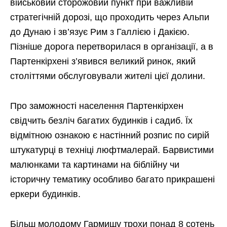
військовий сторожовий пункт при важливій
стратегічній дорозі, що проходить через Альпи
до Дунаю і зв’язує Рим з Галлією і Дакією.
Пізніше дорога перетворилася в організації, а в
Партенкірхені з’явився великий ринок, який
століттями обслуговували жителі цієї долини.
Про заможності населення Партенкірхен
свідчить безліч багатих будинків і садиб. Їх
відмітною ознакою є настінний розпис по сирій
штукатурці в техніці люфтмалерай. Барвистими
малюнками та картинами на біблійну чи
історичну тематику особливо багато прикрашені
еркери будинків.
Більш молодому Гармишу трохи понад 8 сотень