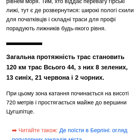
рівнем моря. Тим, хто віддає перевагу гірські
лижі, тут є де розвернутися: широкі пологі схили
для початківців і складні траси для профі
порадують лижників будь-якого рівня.
Загальна протяжність трас становить
120 км трас Всього 44, з них 8 зелених,
13 синіх, 21 червона і 2 чорних.
При цьому зона катання починається на висоті
720 метрів і простягається майже до вершини
Цугшпітце.
➡️ Читайте також:
Де поїсти в Берліні: огляд
популярних закладів міста