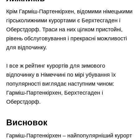
Крім Гарміш-Партенкірхен, відомими німецькими
гірськолижними курортами є Берхтесгаден і
Оберстдорф. Траси на них цілком пристойні,
рівень обслуговування і прекрасні можливості
для відпочинку.
І все ж рейтинг курортів для зимового
відпочинку в Німеччині по мірі убування їх
популярності виглядає наступним чином:
Гарміш-Партенкірхен, Берхтесгаден і
Оберстдорф.
Висновок
Гарміш-Партенкірхен – найпопулярніший курорт