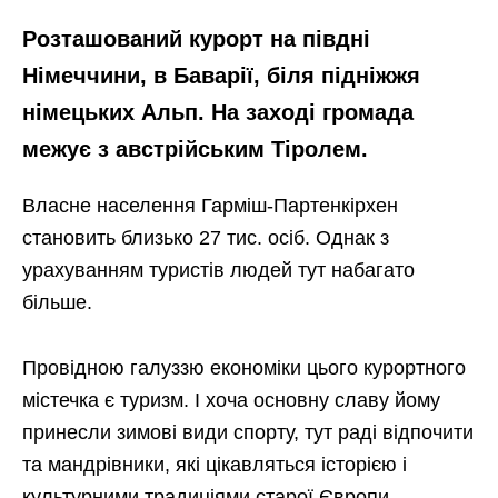
Розташований курорт на півдні
Німеччини, в Баварії, біля підніжжя
німецьких Альп. На заході громада
межує з австрійським Тіролем.
Власне населення Гарміш-Партенкірхен
становить близько 27 тис. осіб. Однак з
урахуванням туристів людей тут набагато
більше.
Провідною галуззю економіки цього курортного
містечка є туризм. І хоча основну славу йому
принесли зимові види спорту, тут раді відпочити
та мандрівники, які цікавляться історією і
культурними традиціями старої Європи.