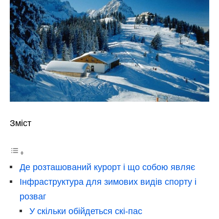
Зміст
Де розташований курорт і що собою являє
Інфраструктура для зимових видів спорту і
розваг
У скільки обійдеться скі-пас