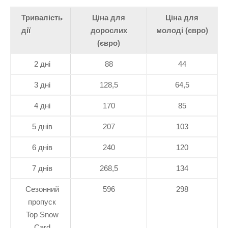
Тривалість
Ціна для
Ціна для
дії
дорослих
молоді (євро)
(євро)
2 дні
88
44
3 дні
128,5
64,5
4 дні
170
85
5 днів
207
103
6 днів
240
120
7 днів
268,5
134
Сезонний
596
298
пропуск
Top Snow
Card